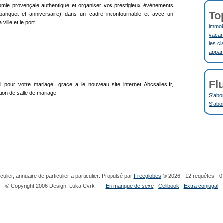
omie provençale authentique et organiser vos prestigieux événements
To
 banquet et anniversaire) dans un cadre incontournable et avec un
ille et le port.
immobi
vacanc
les cl
appar
Fl
l pour votre mariage, grace a le nouveau site internet Abcsalles.fr,
tion de salle de mariage.
S'abo
S'abo
culier, annuaire de particulier a particulier: Propulsé par
Freeglobes
® 2026 - 12 requêtes - 0
© Copyright 2006 Design: Luka Cvrk -
En manque de sexe
Celibook
Extra conjugal