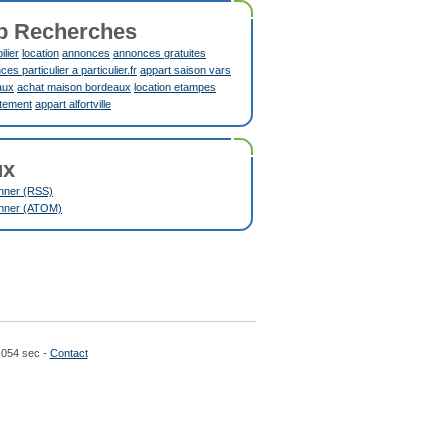
p Recherches
lier
location
annonces
annonces gratuites
es particulier a particulier.fr
appart saison vars
aux
achat maison bordeaux
location etampes
tement
appart alfortville
ux
nner (RSS)
nner (ATOM)
.054 sec -
Contact