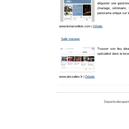
déguster une gastron
(mariage, séminaire,
panorama unique sur la v
www.lemarseillois.com
|
Détails
Salle mariage
Trouver son lieu idea
spécialisé dans la loca
www.abcsalles.fr
|
Détails
Departiculieraparti