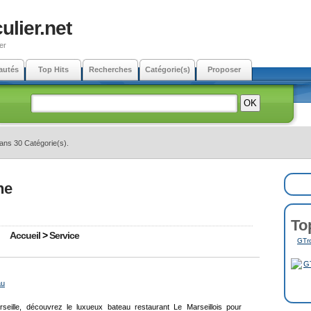
ulier.net
er
autés
Top Hits
Recherches
Catégorie(s)
Proposer
dans 30 Catégorie(s).
ne
To
Accueil
>
Service
GTro
au
seille, découvrez le luxueux bateau restaurant Le Marseillois pour