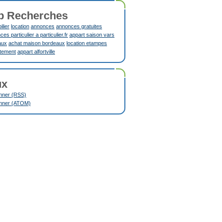
p Recherches
lier
location
annonces
annonces gratuites
es particulier a particulier.fr
appart saison vars
aux
achat maison bordeaux
location etampes
tement
appart alfortville
ux
nner (RSS)
nner (ATOM)