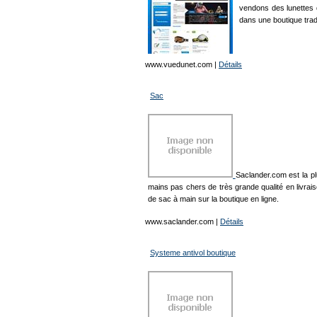
vendons des lunettes 
dans une boutique tradi
www.vuedunet.com
|
Détails
Sac
Saclander.com est la p
mains pas chers de très grande qualité en livrai
de sac à main sur la boutique en ligne.
www.saclander.com
|
Détails
Systeme antivol boutique