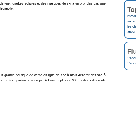
de vue, lunettes solaires et des masques de ski à un prix plus bas que
To
tionnelle.
immobi
vacanc
les cl
appar
Fl
S'abo
S'abo
lus grande boutique de vente en ligne de sac à main.Acheter des sac à
son gratuite partout en europe.Retrouvez plus de 300 modèles différents