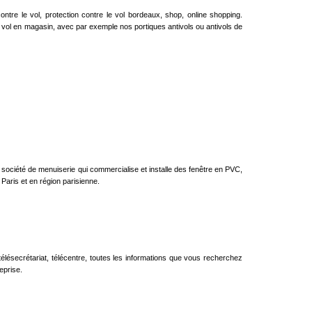
ntre le vol, protection contre le vol bordeaux, shop, online shopping.
 vol en magasin, avec par exemple nos portiques antivols ou antivols de
société de menuiserie qui commercialise et installe des fenêtre en PVC,
Paris et en région parisienne.
 télésecrétariat, télécentre, toutes les informations que vous recherchez
eprise.