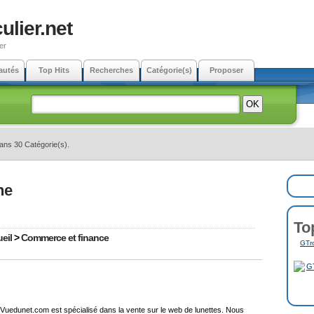
ulier.net
er
autés
Top Hits
Recherches
Catégorie(s)
Proposer
dans 30 Catégorie(s).
ne
To
eil
>
Commerce et finance
GTro
Vuedunet.com est spécialisé dans la vente sur le web de lunettes. Nous