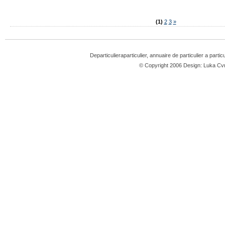
(1)
2
3
»
Departiculieraparticulier, annuaire de particulier a partic
© Copyright 2006 Design: Luka 