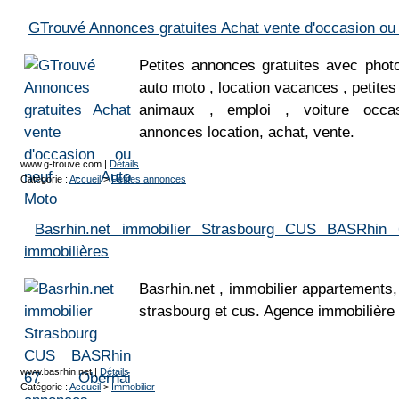
GTrouvé Annonces gratuites Achat vente d'occasion ou 
Petites annonces gratuites avec phot
auto moto , location vacances , petite
animaux , emploi , voiture occas
annonces location, achat, vente.
www.g-trouve.com
|
Détails
Catégorie :
Accueil
>
Petites annonces
Basrhin.net immobilier Strasbourg CUS BASRhin
immobilières
Basrhin.net , immobilier appartements,
strasbourg et cus. Agence immobilière 
www.basrhin.net
|
Détails
Catégorie :
Accueil
>
Immobilier