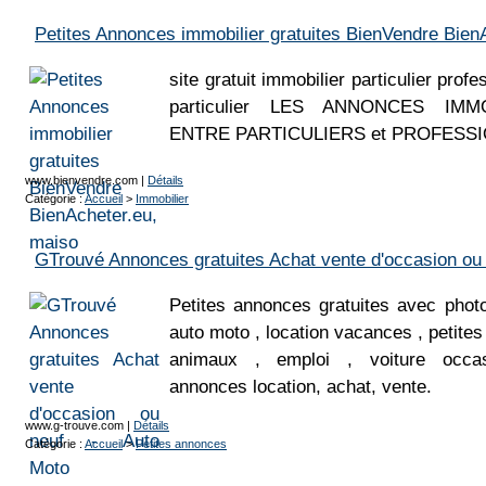
Petites Annonces immobilier gratuites BienVendre Bien
site gratuit immobilier particulier prof
particulier LES ANNONCES IMMO
ENTRE PARTICULIERS et PROFESS
www.bienvendre.com
|
Détails
Catégorie :
Accueil
>
Immobilier
GTrouvé Annonces gratuites Achat vente d'occasion ou 
Petites annonces gratuites avec phot
auto moto , location vacances , petite
animaux , emploi , voiture occas
annonces location, achat, vente.
www.g-trouve.com
|
Détails
Catégorie :
Accueil
>
Petites annonces