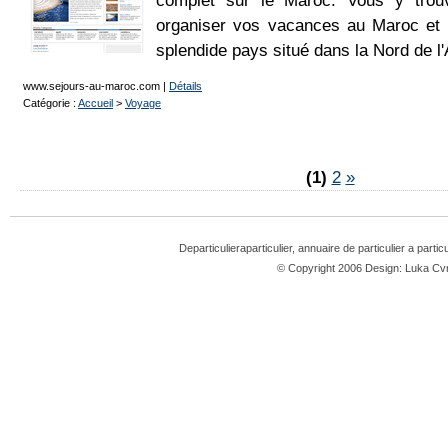
complet sur le Maroc. Vous y trou
organiser vos vacances au Maroc et p
splendide pays situé dans la Nord de l'
www.sejours-au-maroc.com
|
Détails
Catégorie :
Accueil
>
Voyage
(1)
2
»
Departiculieraparticulier, annuaire de particulier a partic
© Copyright 2006 Design: Luka 