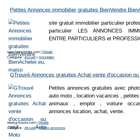
Petites Annonces immobilier gratuites BienVendre Bien
site gratuit immobilier particulier prof
particulier LES ANNONCES IMMO
ENTRE PARTICULIERS et PROFESS
www.bienvendre.com
|
Détails
Catégorie :
Accueil
>
Immobilier
GTrouvé Annonces gratuites Achat vente d'occasion ou 
Petites annonces gratuites avec phot
auto moto , location vacances , petite
animaux , emploi , voiture occas
annonces location, achat, vente.
www.g-trouve.com
|
Détails
Catégorie :
Accueil
>
Petites annonces