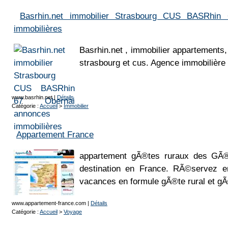
Basrhin.net immobilier Strasbourg CUS BASRhin
immobilières
Basrhin.net , immobilier appartements,
strasbourg et cus. Agence immobilière 
www.basrhin.net
|
Détails
Catégorie :
Accueil
>
Immobilier
Appartement France
appartement gÃ®tes ruraux des GÃ®
destination en France. RÃ©servez en
vacances en formule gÃ®te rural et g
www.appartement-france.com
|
Détails
Catégorie :
Accueil
>
Voyage