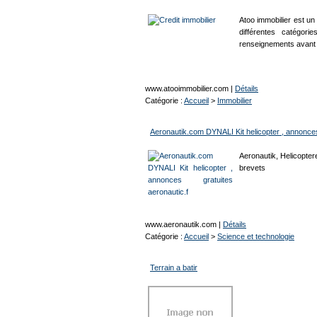
Atoo immobilier est un
différentes catégori
renseignements avant 
www.atooimmobilier.com
|
Détails
Catégorie :
Accueil
>
Immobilier
Aeronautik.com DYNALI Kit helicopter , annonces
Aeronautik, Helicopter
brevets
www.aeronautik.com
|
Détails
Catégorie :
Accueil
>
Science et technologie
Terrain a batir