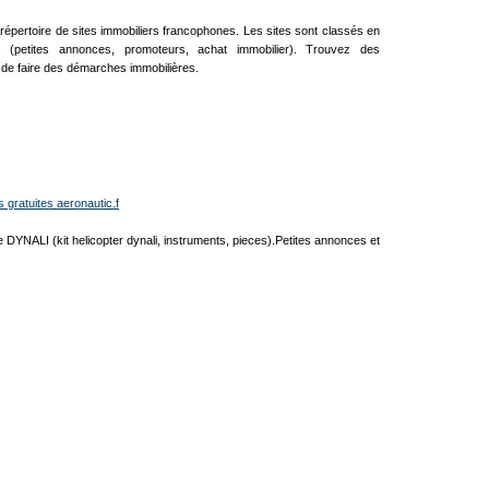
 répertoire de sites immobiliers francophones. Les sites sont classés en
es (petites annonces, promoteurs, achat immobilier). Trouvez des
de faire des démarches immobilières.
 gratuites aeronautic.f
e DYNALI (kit helicopter dynali, instruments, pieces).Petites annonces et