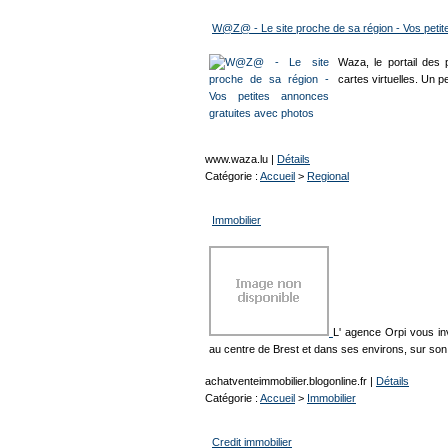
W@Z@ - Le site proche de sa région - Vos petit
Waza, le portail des 
cartes virtuelles. Un p
www.waza.lu
|
Détails
Catégorie :
Accueil
>
Regional
Immobilier
L' agence Orpi vous inv
au centre de Brest et dans ses environs, sur son 
achatventeimmobilier.blogonline.fr
|
Détails
Catégorie :
Accueil
>
Immobilier
Credit immobilier