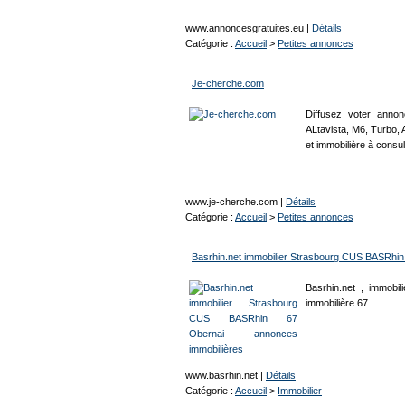
www.annoncesgratuites.eu
|
Détails
Catégorie :
Accueil
>
Petites annonces
Je-cherche.com
Diffusez voter anno
ALtavista, M6, Turbo, A
et immobilière à consu
www.je-cherche.com
|
Détails
Catégorie :
Accueil
>
Petites annonces
Basrhin.net immobilier Strasbourg CUS BASRhin
Basrhin.net , immobi
immobilière 67.
www.basrhin.net
|
Détails
Catégorie :
Accueil
>
Immobilier