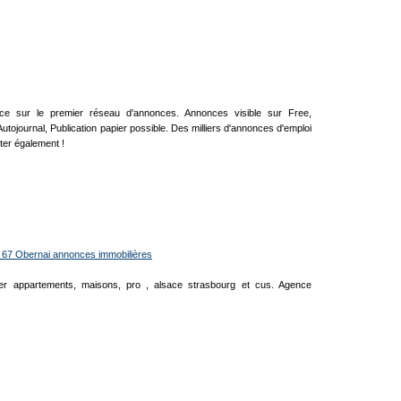
nce sur le premier réseau d'annonces. Annonces visible sur Free,
utojournal, Publication papier possible. Des milliers d'annonces d'emploi
lter également !
 67 Obernai annonces immobilières
lier appartements, maisons, pro , alsace strasbourg et cus. Agence