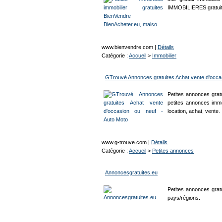
IMMOBILIERES gratu
www.bienvendre.com
|
Détails
Catégorie :
Accueil
>
Immobilier
GTrouvé Annonces gratuites Achat vente d'occas
Petites annonces grat
petites annonces immo
location, achat, vente.
www.g-trouve.com
|
Détails
Catégorie :
Accueil
>
Petites annonces
Annoncesgratuites.eu
Petites annonces grat
pays/régions.