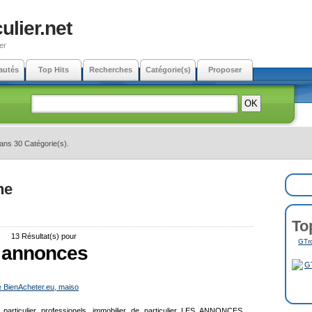
ulier.net
er
autés
Top Hits
Recherches
Catégorie(s)
Proposer
dans 30 Catégorie(s).
ne
To
13 Résultat(s) pour
GTro
annonces
e BienAcheter.eu, maiso
er particulier professionels. immobilier de particulier LES ANNONCES