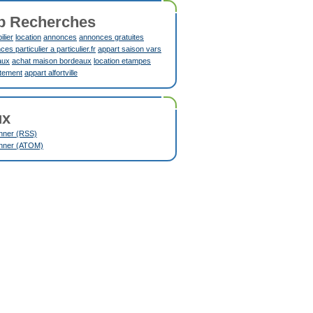
p Recherches
lier
location
annonces
annonces gratuites
es particulier a particulier.fr
appart saison vars
aux
achat maison bordeaux
location etampes
tement
appart alfortville
ux
nner (RSS)
nner (ATOM)