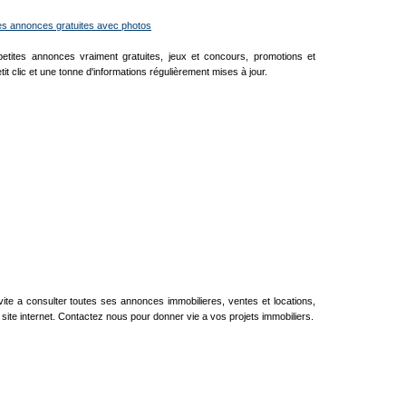
es annonces gratuites avec photos
petites annonces vraiment gratuites, jeux et concours, promotions et
etit clic et une tonne d'informations régulièrement mises à jour.
ite a consulter toutes ses annonces immobilieres, ventes et locations,
site internet. Contactez nous pour donner vie a vos projets immobiliers.