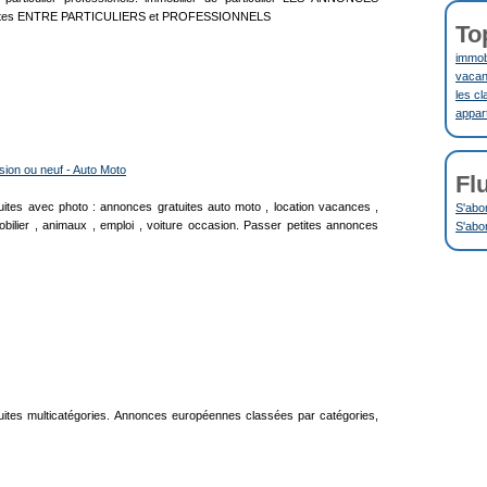
ites ENTRE PARTICULIERS et PROFESSIONNELS
To
immobi
vacanc
les cl
appar
ion ou neuf - Auto Moto
Fl
uites avec photo : annonces gratuites auto moto , location vacances ,
S'abo
bilier , animaux , emploi , voiture occasion. Passer petites annonces
S'abo
uites multicatégories. Annonces européennes classées par catégories,