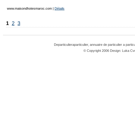
www.maisondhotesmaroc.com
|
Détails
1
2
3
Departiculieraparticulier, annuaire de particulier a partic
© Copyright 2006 Design: Luka 